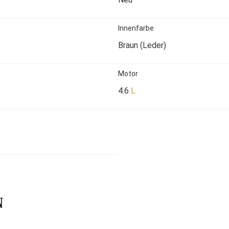
Innenfarbe
Braun (Leder)
Motor
4.6
L
N