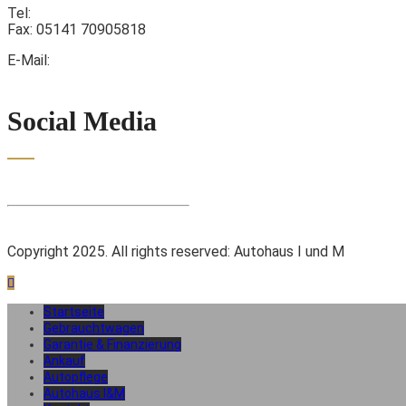
Tel:
05141 7090580
Fax: 05141 70905818
E-Mail:
info@autohaus-iundm.de
Social Media
Impressum, Datenschutzerklärung
Copyright 2025. All rights reserved: Autohaus I und M
Startseite
Gebrauchtwagen
Garantie & Finanzierung
Ankauf
Autopflege
Autohaus I&M