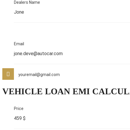
Dealers Name
Jone
Email
jone.deve@autocar.com
youremail@gmail.com
VEHICLE LOAN EMI CALCU
Price
459 $