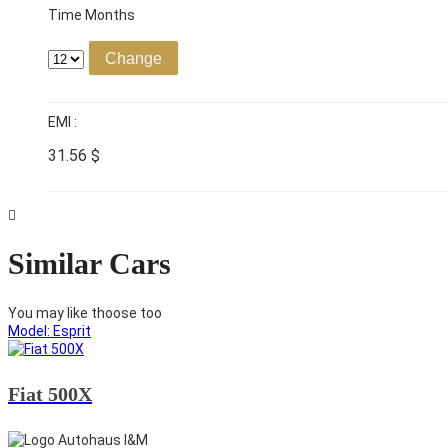
Time Months
Change
EMI :
31.56
$
Similar Cars
You may like thoose too
Model: Esprit
Fiat 500X