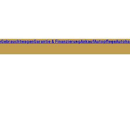
e
Gebrauchtwagen
Garantie & Finanzierung
Ankauf
Autopflege
Autoha