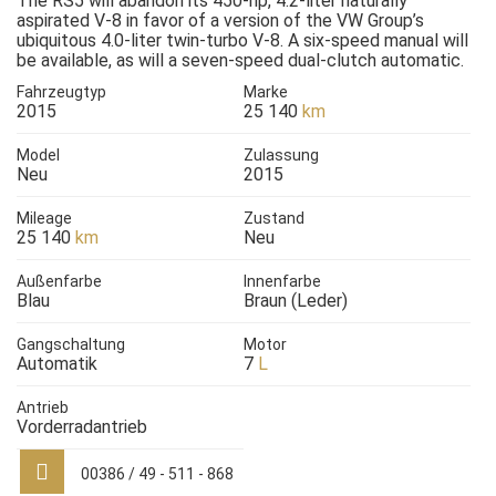
The RS5 will abandon its 450-hp, 4.2-liter naturally
aspirated V-8 in favor of a version of the VW Group’s
ubiquitous 4.0-liter twin-turbo V-8. A six-speed manual will
be available, as will a seven-speed dual-clutch automatic.
Fahrzeugtyp
Marke
2015
25 140
km
Model
Zulassung
Neu
2015
Mileage
Zustand
25 140
km
Neu
Außenfarbe
Innenfarbe
Blau
Braun (Leder)
Gangschaltung
Motor
Automatik
7
L
Antrieb
Vorderradantrieb
00386 / 49 - 511 - 868