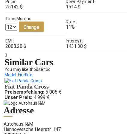
Price
DownPayment
25142 $
1514 $
Time Months
Rate
Change
11%
EMI :
Interest :
2088.28
$
1431.38
$
Similar Cars
You may like thoose too
Model: Fireflite
Fiat Panda Cross
Preisempfehlung:
5 005 €
Unser Preis:
4 999 €
Adresse
Autohaus I&M
Hannoversche Heerstr. 147