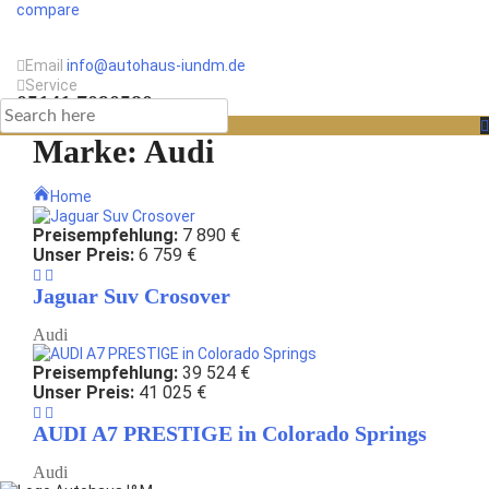
compare
Email
info@autohaus-iundm.de
Service
05141 7090580
Marke:
Audi
Home
Preisempfehlung:
7 890 €
Unser Preis:
6 759 €
Jaguar Suv Crosover
Audi
Preisempfehlung:
39 524 €
Unser Preis:
41 025 €
AUDI A7 PRESTIGE in Colorado Springs
Audi